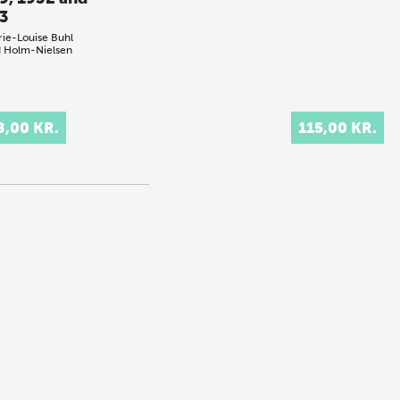
3
ie-Louise Buhl
 Holm-Nielsen
8,00 KR.
115,00 KR.