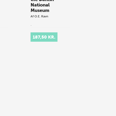
National
Museum
Af
O.E. Ravn
.
187,50 KR.