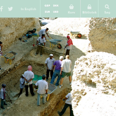
GBP
DKK
In English
EUR
USD
Kurv
Bibliotek
Søg