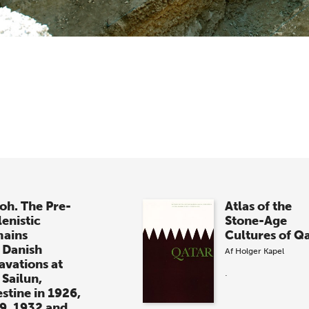
loh. The Pre-
Atlas of the
lenistic
Stone-Age
ains
Cultures of Q
 Danish
Af
Holger Kapel
avations at
.
 Sailun,
estine in 1926,
9, 1932 and