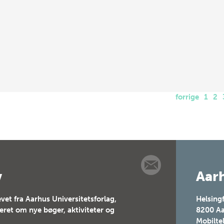
forrige
1
2
v
Aarh
vet fra Aarhus Universitetsforlag,
Helsing
teret om nye bøger, aktiviteter og
8200
Aa
Mobilte