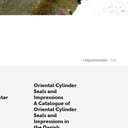
↑
Udgivelsesdato
Titel
Oriental Cylinder
Seals and
atar
Impressions
A Catalogue of
Oriental Cylinder
Seals and
Impressions in
the Danish