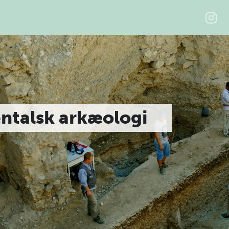
ntalsk arkæologi