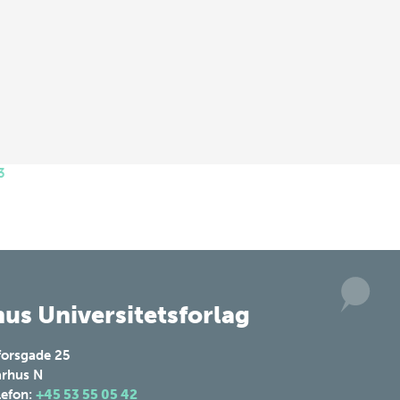
3
us Universitetsforlag
forsgade 25
rhus N
lefon:
+45 53 55 05 42