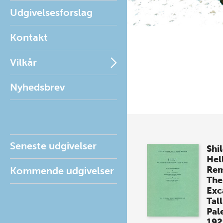
Udgivelsesforslag
Kontakt
Vilkår
Nyhedsbrev
Seneste udgivelser
Shi
Hel
Rem
Kommende udgivelser
The
Exc
Tall
Pal
192