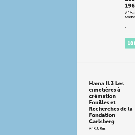
196
Af
Mar
Svend
.
18
Hama II.3 Les
cimetières à
crémation
Fouilles et
Recherches de la
Fondation
Carlsberg
Af
P.J. Riis