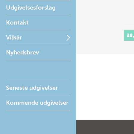
Udgivelsesforslag
Kontakt
28
Vilkår
Nyhedsbrev
Seneste udgivelser
Kommende udgivelser