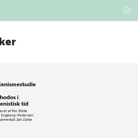
ker
lenismestudie
Rhodos i
enistisk tid
eret af
Per Bilde
s Engberg-Pedersen
Hannestad
Jan Zahle