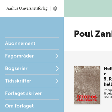
Poul Zan
Abonnement
Fagområder
Bogserier
Hel
r
5. 
Tidsskrifter
hell
Redig
Forlaget skriver
Troel
Lise 
Om forlaget