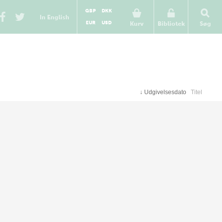
GBP
DKK
In English
EUR
USD
Kurv
Bibliotek
Søg
↓
Udgivelsesdato
Titel