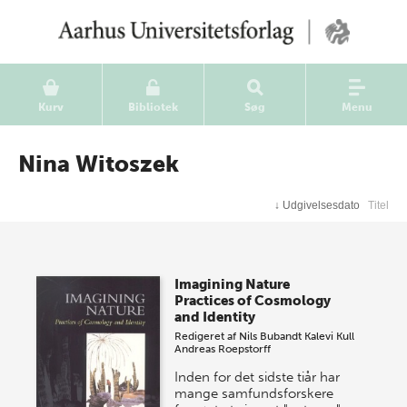
Kurv
Bibliotek
Søg
Menu
Nina Witoszek
↓
Udgivelsesdato
Titel
Imagining Nature
Practices of Cosmology
and Identity
Redigeret af
Nils Bubandt
Kalevi Kull
Andreas Roepstorff
Inden for det sidste tiår har
mange samfundsforskere