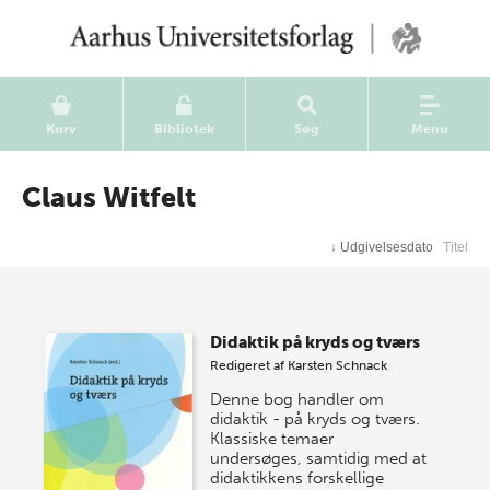
Kurv
Bibliotek
Søg
Menu
Claus Witfelt
↓
Udgivelsesdato
Titel
Didaktik på kryds og tværs
Redigeret af
Karsten Schnack
Denne bog handler om
didaktik - på kryds og tværs.
Klassiske temaer
undersøges, samtidig med at
didaktikkens forskellige