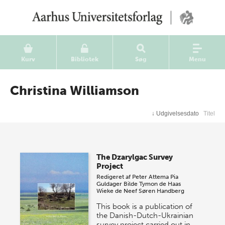
Kurv
Bibliotek
Søg
Menu
Christina Williamson
↓
Udgivelsesdato
Titel
The Dzarylgac Survey
Project
Redigeret af
Peter Attema
Pia
Guldager Bilde
Tymon de Haas
Wieke de Neef
Søren Handberg
This book is a publication of
the Danish-Dutch-Ukrainian
survey project carried out in