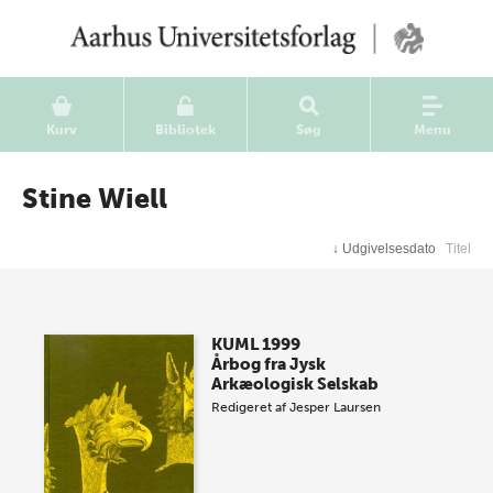
Kurv
Bibliotek
Søg
Menu
Stine Wiell
↓
Udgivelsesdato
Titel
KUML 1999
Årbog fra Jysk
Arkæologisk Selskab
Redigeret af
Jesper Laursen