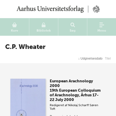
Kurv
Bibliotek
Søg
Menu
C.P. Wheater
↓
Udgivelsesdato
Titel
European Arachnology
2000
19th European Colloquium
of Arachnology, Århus 17-
22 July 2000
Redigeret af
Nikolaj Scharff
Søren
Toft