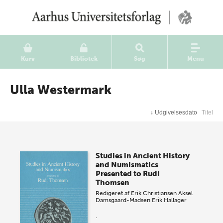
Kurv
Bibliotek
Søg
Menu
Ulla Westermark
↓
Udgivelsesdato
Titel
Studies in Ancient History
and Numismatics
Presented to Rudi
Thomsen
Redigeret af
Erik Christiansen
Aksel
Damsgaard-Madsen
Erik Hallager
.