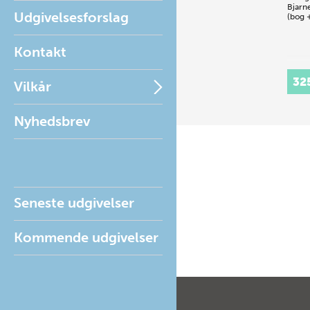
Bjarn
Udgivelsesforslag
(bog 
Kontakt
32
Vilkår
Nyhedsbrev
Seneste udgivelser
Kommende udgivelser