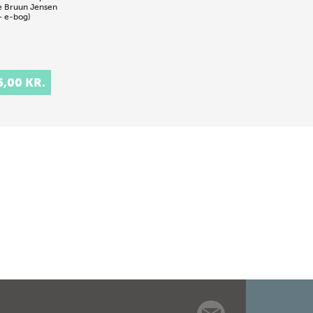
e Bruun Jensen
+ e-bog)
5,00 KR.