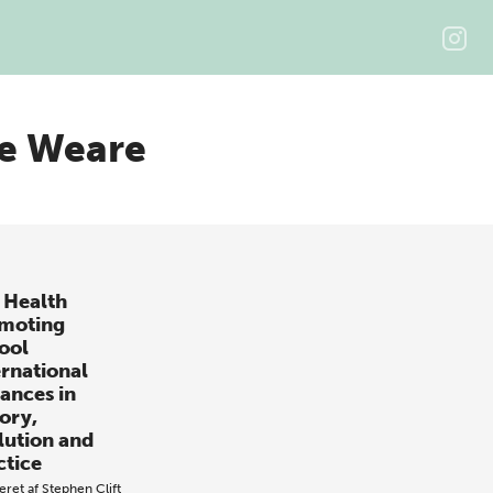
e Weare
 Health
moting
ool
ernational
ances in
ory,
lution and
ctice
eret af
Stephen Clift