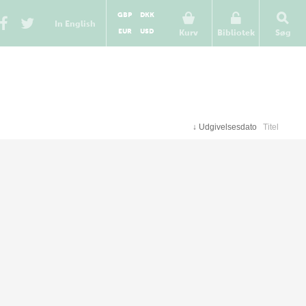
GBP
DKK
In English
EUR
USD
Kurv
Bibliotek
Søg
↓
Udgivelsesdato
Titel