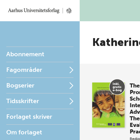
Katherin
Abonnement
Fagområder
Bogserier
The
Pro
Sch
Tidsskrifter
Int
Adv
Forlaget skriver
The
Eva
Pra
Om forlaget
Redig