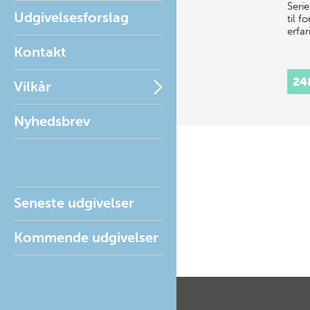
Seri
Udgivelsesforslag
til f
erfa
Kontakt
24
Vilkår
Nyhedsbrev
Seneste udgivelser
Kommende udgivelser