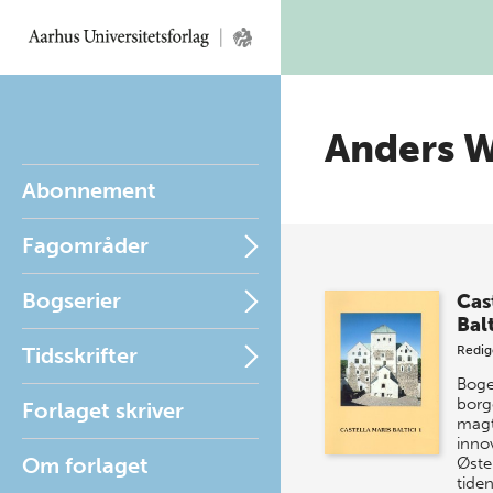
Anders W
Abonnement
Fagområder
Bogserier
Cas
Balt
Tidsskrifter
Redig
Boge
borg
Forlaget skriver
magt
inno
Om forlaget
Øste
tide