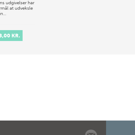
ens udgivelser har
ormål at udveksle
rin…
8,00 KR.