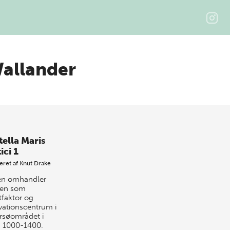
allander
tella Maris
ici 1
eret af
Knut Drake
n omhandler
en som
faktor og
vationscentrum i
rsøområdet i
n 1000-1400.