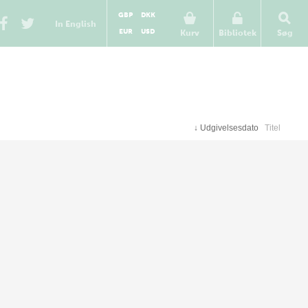
GBP
DKK
In English
EUR
USD
Kurv
Bibliotek
Søg
↓
Udgivelsesdato
Titel