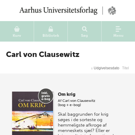
Kurv
Bibliotek
Søg
Menu
Carl von Clausewitz
↓
Udgivelsesdato
Titel
Om krig
Af
Carl von Clausewitz
(bog + e-bog)
Skal baggrunden for krig
søges i de sorteste og
hemmeligste afkroge af
menneskets sjæl? Eller er