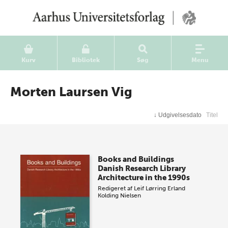
Kurv
Bibliotek
Søg
Menu
Morten Laursen Vig
↓
Udgivelsesdato
Titel
Books and Buildings
Danish Research Library
Architecture in the 1990s
Redigeret af
Leif Lørring
Erland
Kolding Nielsen