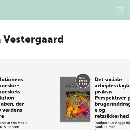
a Vestergaard
lutionens
Det sociale
neske -
arbejdes dagl
neskets
praksis
lution
Perspektiver 
aben, der
brugerinddrag
v verdens
e og
re
retssikkerhed
eret af
Ole Høiris
Redigeret af
Bagga Bj
K. A. Jensen
Bodil Selmer