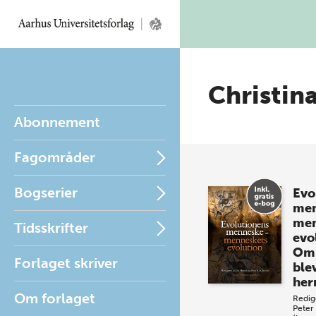
Christin
Abonnement
Fagområder
Bogserier
Evo
men
men
Tidsskrifter
evo
Om 
Forlaget skriver
ble
her
Om forlaget
Redig
Peter 