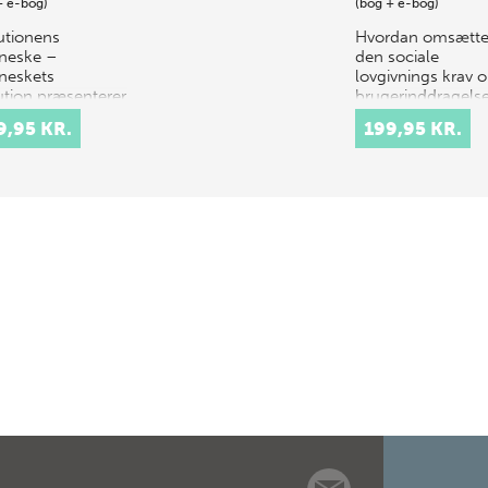
+ e-bog)
(bog + e-bog)
utionens
Hvordan omsætte
neske –
den sociale
eskets
lovgivnings krav 
ution præsenterer
brugerinddragelse
nskabens bud på
retssikkerhed og
9,95 KR.
199,95 KR.
ndelsen og
helhedsorientere
klingen af
indsatser i praksis 
esket. De
forhold til udsatte
ste 150 år har
gru…
kere…