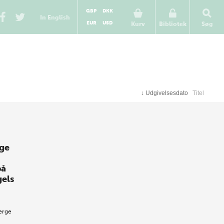
GBP
DKK
In English
EUR
USD
Kurv
Bibliotek
Søg
↓
Udgivelsesdato
Titel
ige
på
els
erge