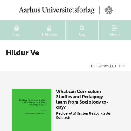
Kurv
Bibliotek
Søg
Menu
Hildur Ve
↓
Udgivelsesdato
Titel
What can Curriculum
Studies and Pedagogy
learn from Sociology to-
day?
Redigeret af
Kirsten Reisby
Karsten
Schnack