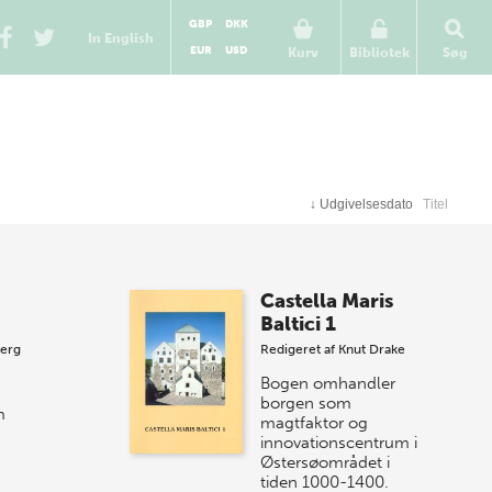
GBP
DKK
In English
EUR
USD
Kurv
Bibliotek
Søg
↓
Udgivelsesdato
Titel
Castella Maris
Baltici 1
berg
Redigeret af
Knut Drake
Bogen omhandler
borgen som
m
magtfaktor og
innovationscentrum i
Østersøområdet i
tiden 1000-1400.