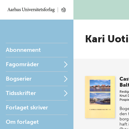
Kari Uoti
Abonnement
Fagområder
Bogserier
Cas
Balt
Tidsskrifter
Redig
Knut 
Pospi
Forlaget skriver
Boge
den 
borg
Om forlaget
haft 