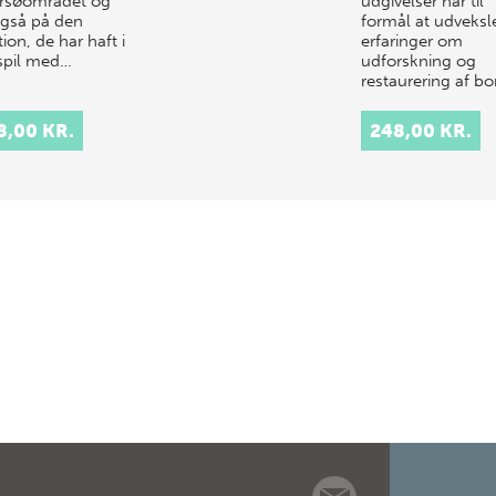
rsøområdet og
udgivelser har til
også på den
formål at udveksl
ion, de har haft i
erfaringer om
pil med…
udforskning og
restaurering af bo
8,00 KR.
248,00 KR.