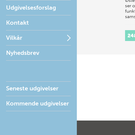
Øste
ser 
Udgivelsesforslag
funkt
sams
Kontakt
24
Vilkår
Nyhedsbrev
Seneste udgivelser
Kommende udgivelser