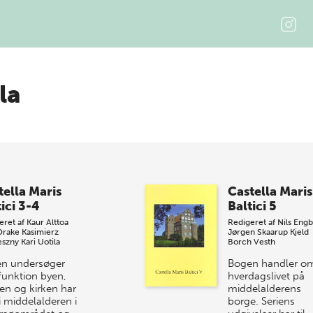
la
tella Maris
Castella Maris
ici 3-4
Baltici 5
eret af
Kaur Alttoa
Redigeret af
Nils Eng
Drake
Kasimierz
Jørgen Skaarup
Kjeld
eszny
Kari Uotila
Borch Vesth
n undersøger
Bogen handler o
funktion byen,
hverdagslivet på
en og kirken har
middelalderens
i middelalderen i
borge. Seriens