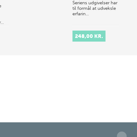
Seriens udgivelser har
e
til formål at udveksle
erfarin…
r…
248,00 KR.