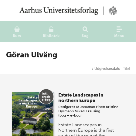
Kurv
Bibliotek
Søg
Menu
Göran Ulväng
↓
Udgivelsesdato
Titel
Estate Landscapes in
northern Europe
Redigeret af
Jonathan Finch
Kristine
Dyrmann
Mikael Frausing
(bog + e-bog)
Estate Landscapes in
Northern Europe is the first
study of the role of the