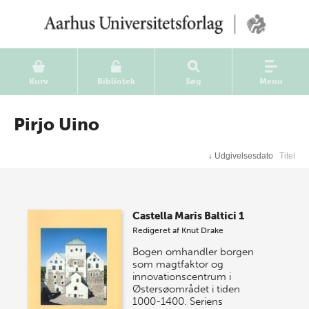
Kurv
Bibliotek
Søg
Menu
Pirjo Uino
↓
Udgivelsesdato
Titel
Castella Maris Baltici 1
Redigeret af
Knut Drake
Bogen omhandler borgen
som magtfaktor og
innovationscentrum i
Østersøområdet i tiden
1000-1400. Seriens