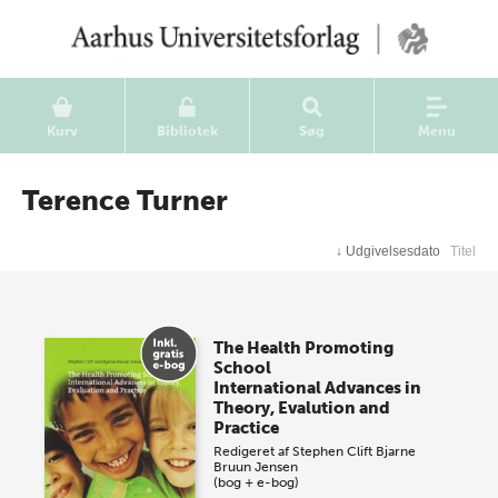
Kurv
Bibliotek
Søg
Menu
Terence Turner
↓
Udgivelsesdato
Titel
The Health Promoting
School
International Advances in
Theory, Evalution and
Practice
Redigeret af
Stephen Clift
Bjarne
Bruun Jensen
(bog + e-bog)