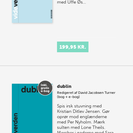
med Uffe Øs…
199,95 KR.
dublin
Redigeret af
David Jacobsen Turner
(bog + e-bog)
Spis irsk stuvning med
Kristian Ditlev Jensen. Gør
oprør mod englænderne
med Per Nyholm. Mærk
sulten med Lone Theils.
Marcher i gaderne med Sara