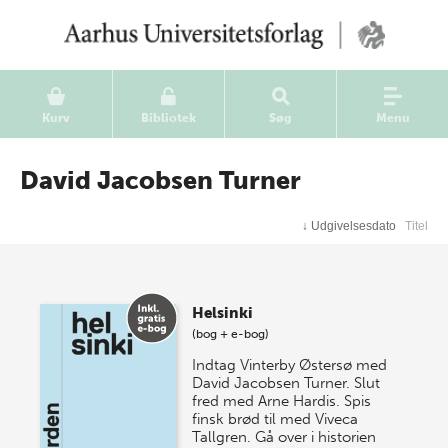
Kurv
Bibliotek
Søg
Menu
David Jacobsen Turner
↓
Udgivelsesdato
Titel
Helsinki
(bog + e-bog)
Indtag Vinterby Østersø med
David Jacobsen Turner. Slut
fred med Arne Hardis. Spis
finsk brød til med Viveca
Tallgren. Gå over i historien