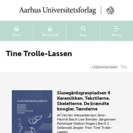
Kurv
Bibliotek
Søg
Menu
Tine Trolle-Lassen
↓
Udgivelsesdato
Titel
Slusegårdsgravpladsen 4
Keramikken. Tekstilerne.
Skeletterne. De brændte
knogler. Tænderne
Af
Verner Alexandersen
Jens-
Henrik Bech
Lise Bender Jørgensen
Penelope Walton Rogers
Berit J.
Sellevold
Jesper Trier
Tine Trolle-
Lassen