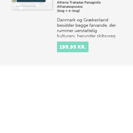
Athena Trakadas
Panagiotis
Athanasopoulos
(bog + e-bog)
Danmark og Grækenland
besidder begge farvande, der
rummer uerstattelig
kulturarv, herunder skibsvrag
og neddykkede bosættelser.
Danske og græske under…
199,95 KR.