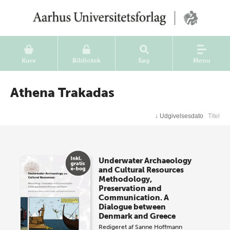
Kurv
Bibliotek
Søg
Menu
Athena Trakadas
↓
Udgivelsesdato
Titel
Underwater Archaeology
and Cultural Resources
Methodology,
Preservation and
Communication. A
Dialogue between
Denmark and Greece
Redigeret af
Sanne Hoffmann