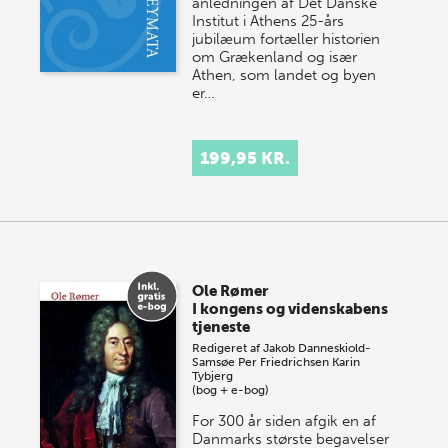
anledningen af Det Danske
Institut i Athens 25-års
jubilæum fortæller historien
om Grækenland og især
Athen, som landet og byen
er…
199,95 KR.
Ole Rømer
I kongens og videnskabens
tjeneste
Redigeret af
Jakob Danneskiold-
Samsøe
Per Friedrichsen
Karin
Tybjerg
(bog + e-bog)
For 300 år siden afgik en af
Danmarks største begavelser