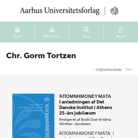
Kurv
Bibliotek
Søg
Menu
Chr. Gorm Tortzen
↓
Udgivelsesdato
Titel
ΆΠΟΜΝΗΜΟΝΕϒΜΑΤΑ
I anledningen af Det
Danske Institut i Athens
25-års jubilæum
Redigeret af
Bodil Due
Kristina
Winther-Jacobsen
ΆΠΟΜΝΗΜΟΝΕϒΜΑΤΑ. I