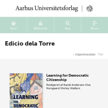
Kurv
Bibliotek
Søg
Menu
Edicio dela Torre
↓
Udgivelsesdato
Titel
Learning for Democratic
Citizenship
Redigeret af
Randi Andersen
Ove
Korsgaard
Shirley Walters