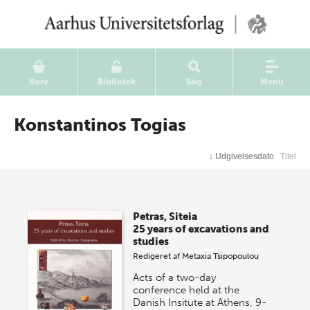
Kurv
Bibliotek
Søg
Menu
Konstantinos Togias
↓
Udgivelsesdato
Titel
Petras, Siteia
25 years of excavations and
studies
Redigeret af
Metaxia Tsipopoulou
Acts of a two-day
conference held at the
Danish Insitute at Athens, 9-