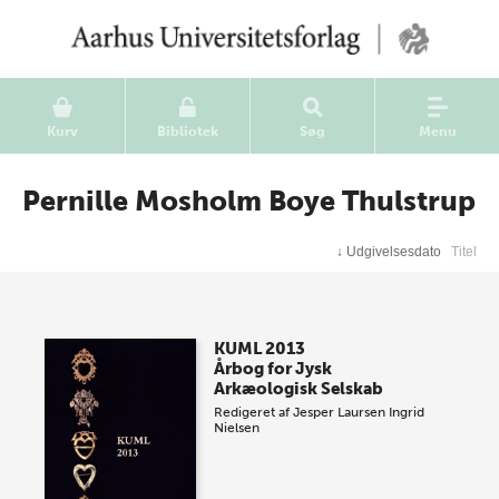
Kurv
Bibliotek
Søg
Menu
Pernille Mosholm Boye Thulstrup
↓
Udgivelsesdato
Titel
KUML 2013
Årbog for Jysk
Arkæologisk Selskab
Redigeret af
Jesper Laursen
Ingrid
Nielsen