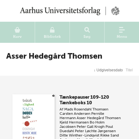
Kurv
Bibliotek
Søg
Menu
Asser Hedegård Thomsen
↓
Udgivelsesdato
Titel
Tænkepauser 109-120
Tænkeboks 10
Af
Mads Rosendahl Thomsen
Carsten Andersen
Pernille
Hermann
Asser Hedegård Thomsen
Kjeld Hermansen
Bo Holm
Jacobsen
Peter Gall Krogh
Poul
Duedahl
Peter Løchte Jørgensen
Ditte Winther-Lindqvist
Rikke Sand