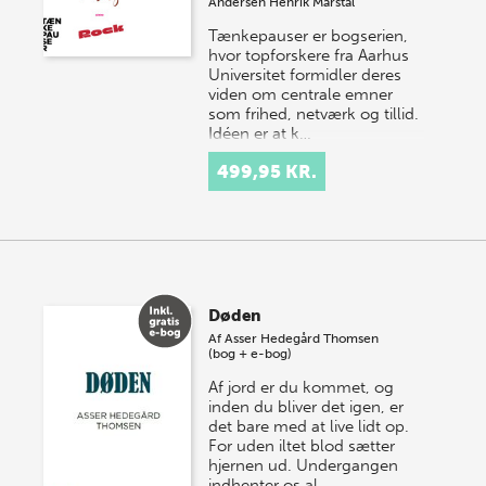
Andersen
Henrik Marstal
Tænkepauser er bogserien,
hvor topforskere fra Aarhus
Universitet formidler deres
viden om centrale emner
som frihed, netværk og tillid.
Idéen er at k…
499,95 KR.
Døden
Af
Asser Hedegård Thomsen
(bog + e-bog)
Af jord er du kommet, og
inden du bliver det igen, er
det bare med at live lidt op.
For uden iltet blod sætter
hjernen ud. Undergangen
indhenter os al…