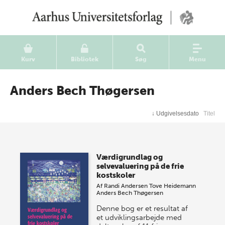
Kurv
Bibliotek
Søg
Menu
Anders Bech Thøgersen
↓
Udgivelsesdato
Titel
Værdigrundlag og
selvevaluering på de frie
kostskoler
Af
Randi Andersen
Tove Heidemann
Anders Bech Thøgersen
Denne bog er et resultat af
et udviklingsarbejde med