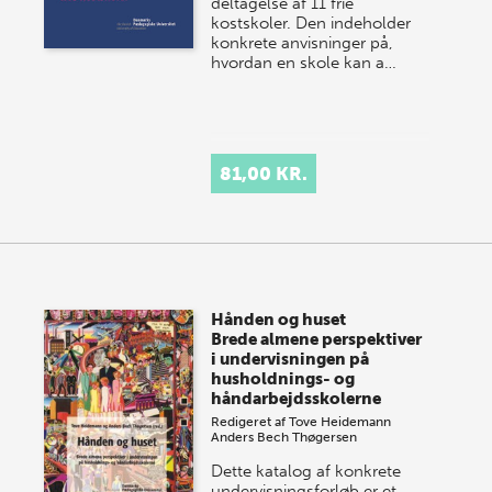
deltagelse af 11 frie
kostskoler. Den indeholder
konkrete anvisninger på,
hvordan en skole kan a…
81,00 KR.
Hånden og huset
Brede almene perspektiver
i undervisningen på
husholdnings- og
håndarbejdsskolerne
Redigeret af
Tove Heidemann
Anders Bech Thøgersen
Dette katalog af konkrete
undervisningsforløb er et