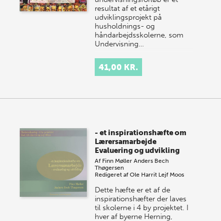
resultat af et etårigt
udviklingsprojekt på
husholdnings- og
håndarbejdsskolerne, som
Undervisning…
41,00 KR.
- et inspirationshæfte om
Lærersamarbejde
Evaluering og udvikling
Af
Finn Møller
Anders Bech
Thøgersen
Redigeret af
Ole Harrit
Lejf Moos
Dette hæfte er et af de
inspirationshæfter der laves
til skolerne i 4 by projektet. I
hver af byerne Herning,