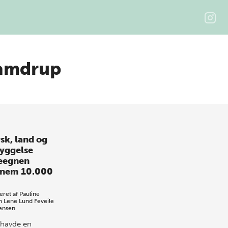
hamdrup
sk, land og
yggelse
eegnen
nem 10.000
eret af
Pauline
h
Lene Lund Feveile
Jensen
 havde en