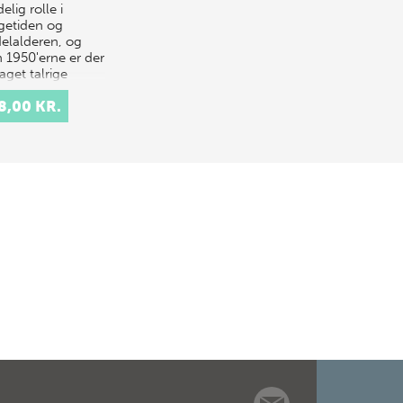
elig rolle i
ngetiden og
elalderen, og
n 1950'erne er der
aget talrige
avninger for at
8,00 KR.
lægge byens
nde…