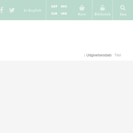
GBP
DKK
In English
EUR
USD
Kurv
Bibliotek
Søg
↓
Udgivelsesdato
Titel