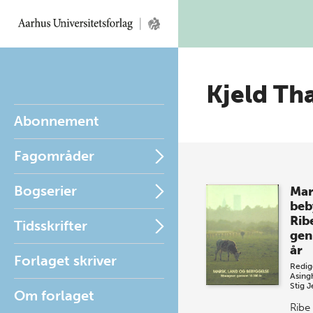
Kjeld T
Abonnement
Fagområder
Bogserier
Mar
beb
Rib
Tidsskrifter
gen
år
Forlaget skriver
Redig
Asing
Stig 
Om forlaget
Ribe