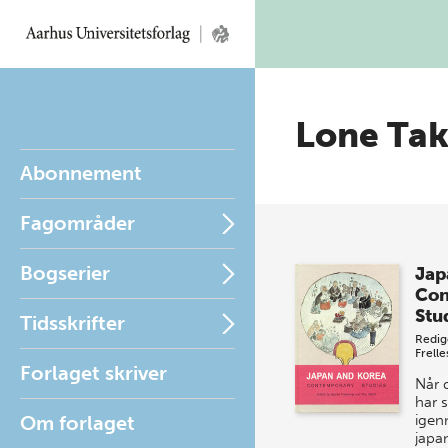
Lone Tak
Abonnement
Fagområder
Bogserier
Jap
Con
Stu
Tidsskrifter
Redig
Frelle
Forlaget skriver
Når 
har s
Om forlaget
igen
japa