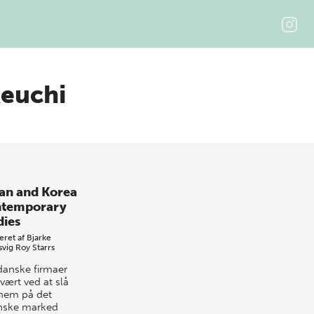
euchi
an and Korea
temporary
dies
eret af
Bjarke
svig
Roy Starrs
danske firmaer
vært ved at slå
nem på det
nske marked