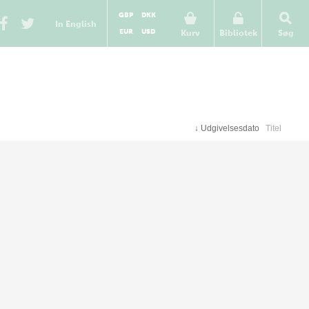
GBP
DKK
In English
EUR
USD
Kurv
Bibliotek
Søg
↓
Udgivelsesdato
Titel