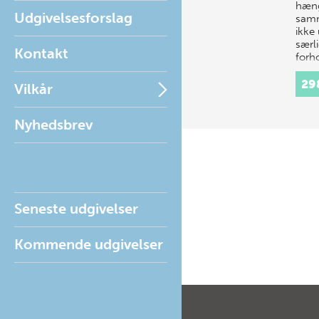
hæng
Udgivelsesforslag
samm
ikke
særl
Kontakt
forh
29
Vilkår
Nyhedsbrev
Seneste udgivelser
Kommende udgivelser