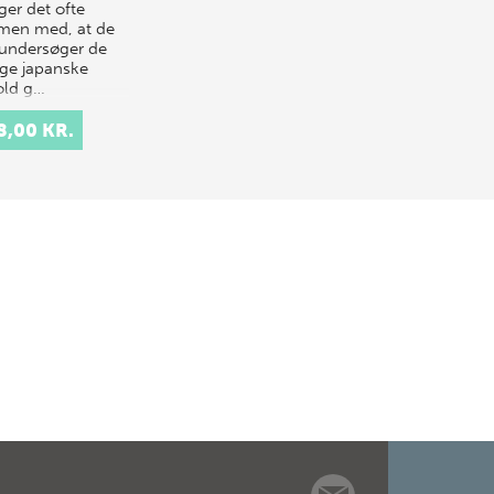
er det ofte
en med, at de
 undersøger de
ige japanske
old g…
8,00 KR.