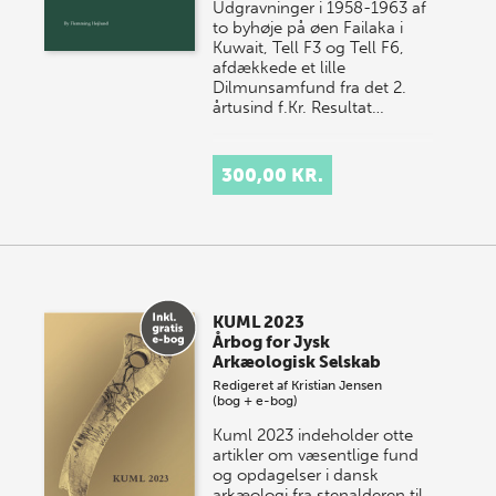
Udgravninger i 1958-1963 af
to byhøje på øen Failaka i
Kuwait, Tell F3 og Tell F6,
afdækkede et lille
Dilmunsamfund fra det 2.
årtusind f.Kr. Resultat…
300,00 KR.
KUML 2023
Årbog for Jysk
Arkæologisk Selskab
Redigeret af
Kristian Jensen
(bog + e-bog)
Kuml 2023 indeholder otte
artikler om væsentlige fund
og opdagelser i dansk
arkæologi fra stenalderen til