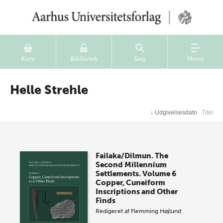
Kurv
Bibliotek
Søg
Menu
Helle Strehle
↓
Udgivelsesdato
Titel
Failaka/Dilmun. The
Second Millennium
Settlements. Volume 6
Copper, Cuneiform
Inscriptions and Other
Finds
Redigeret af
Flemming Højlund