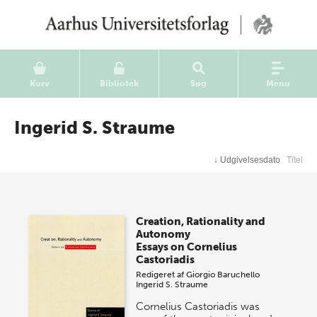
Kurv
Bibliotek
Søg
Menu
Ingerid S. Straume
↓
Udgivelsesdato
Titel
Creation, Rationality and
Autonomy
Essays on Cornelius
Castoriadis
Redigeret af
Giorgio Baruchello
Ingerid S. Straume
Cornelius Castoriadis was