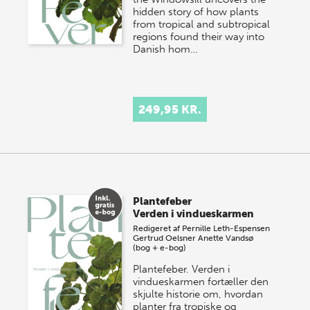
hidden story of how plants
from tropical and subtropical
regions found their way into
Danish hom…
249,95 KR.
Plantefeber
Verden i vindueskarmen
Redigeret af
Pernille Leth-Espensen
Gertrud Oelsner
Anette Vandsø
(bog + e-bog)
Plantefeber. Verden i
vindueskarmen fortæller den
skjulte historie om, hvordan
planter fra tropiske og