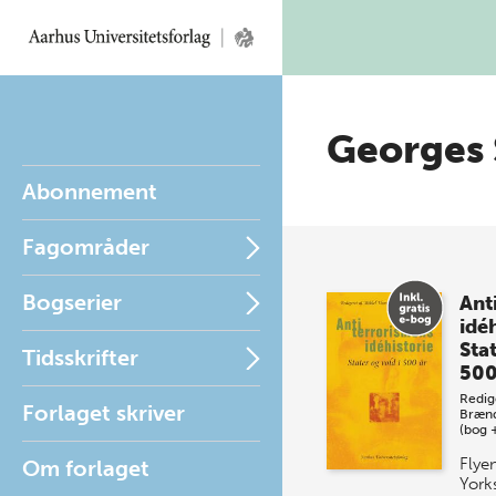
Georges 
Abonnement
Fagområder
Bogserier
Ant
idéh
Stat
Tidsskrifter
500
Redig
Forlaget skriver
Bræn
(bog 
Flye
Om forlaget
Yorks