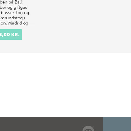
en på Bali,
er og giftgas
busser, tog og
rgrundstog i
on, Madrid og
o - terrorismen
v…
8,00 KR.