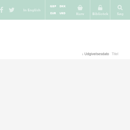
GBP
DKK
In English
EUR
USD
Kurv
Bibliotek
Søg
↓
Udgivelsesdato
Titel