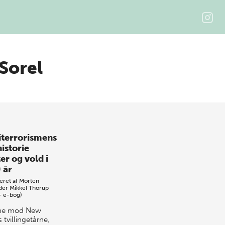
Sorel
iterrorismens
istorie
er og vold i
 år
eret af
Morten
der
Mikkel Thorup
+ e-bog)
ne mod New
 tvillingetårne,