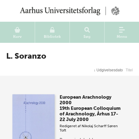
Kurv
Bibliotek
Søg
Menu
L. Soranzo
↓
Udgivelsesdato
Titel
European Arachnology
2000
19th European Colloquium
of Arachnology, Århus 17-
22 July 2000
Redigeret af
Nikolaj Scharff
Søren
Toft