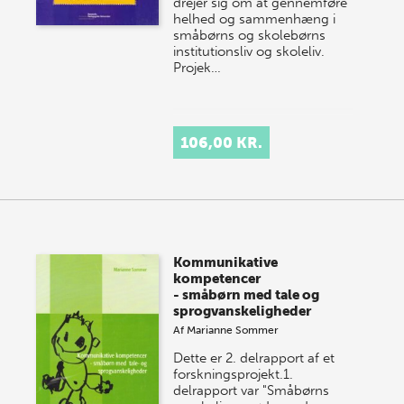
drejer sig om at gennemføre
helhed og sammenhæng i
småbørns og skolebørns
institutionsliv og skoleliv.
Projek…
106,00 KR.
Kommunikative
kompetencer
- småbørn med tale og
sprogvanskeligheder
Af
Marianne Sommer
Dette er 2. delrapport af et
forskningsprojekt.1.
delrapport var "Småbørns