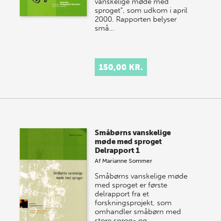
vanskelige møde med
sproget", som udkom i april
2000. Rapporten belyser
små…
150,00 KR.
Småbørns vanskelige
møde med sproget
Delrapport 1
Af
Marianne Sommer
Småbørns vanskelige møde
med sproget er første
delrapport fra et
forskningsprojekt, som
omhandler småbørn med
store sprog- og