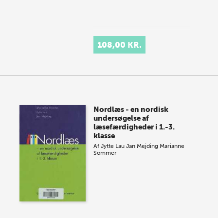
108,00 KR.
Nordlæs - en nordisk
undersøgelse af
læsefærdigheder i 1.-3.
klasse
Af
Jytte Lau
Jan Mejding
Marianne
Sommer