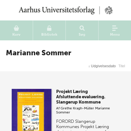
Kurv
Bibliotek
Søg
Menu
Marianne Sommer
↓
Udgivelsesdato
Titel
Projekt Læring
Afsluttende evaluering.
Slangerup Kommune
Af
Grethe Kragh-Müller
Marianne
Sommer
FORORD Slangerup
Kommunes Projekt Læring