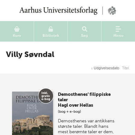
Kurv
Bibliotek
Søg
Menu
Villy Søvndal
↓
Udgivelsesdato
Titel
Demosthenes' filippiske
taler
Hagl over Hellas
(bog + e-bog)
Demosthenes var antikkens
største taler. Blandt hans
mest berømte taler er dem,