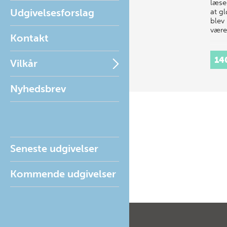
læser
Udgivelsesforslag
at g
blev 
vær
Kontakt
14
Vilkår
Nyhedsbrev
Seneste udgivelser
Kommende udgivelser