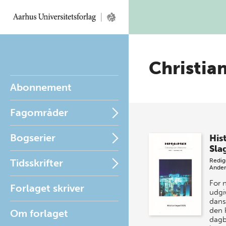
Christia
Abonnement
Fagområder
Bogserier
Hist
Sla
Tidsskrifter
Redig
Ander
For n
Forlaget skriver
udgiv
dans
den 
Om forlaget
dagb