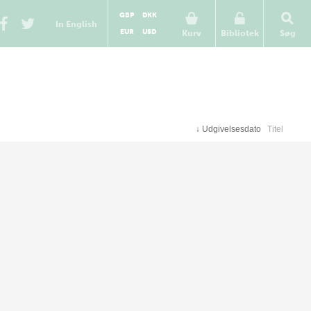
GBP
DKK
In English
EUR
USD
Kurv
Bibliotek
Søg
↓
Udgivelsesdato
Titel