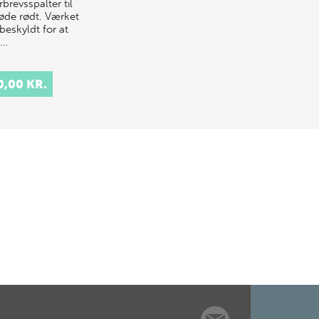
brevsspalter til
løde rødt. Værket
beskyldt for at
e…
0,00 KR.