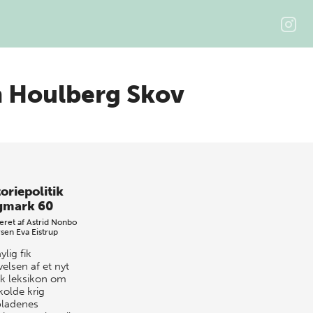
n Houlberg Skov
oriepolitik
gmark 60
eret af
Astrid Nonbo
sen
Eva Eistrup
ylig fik
elsen af et nyt
k leksikon om
kolde krig
ladenes