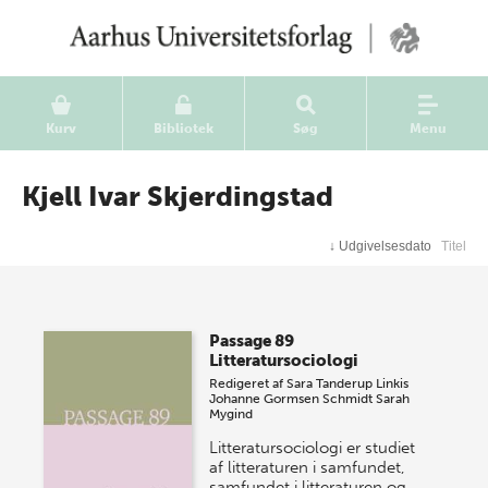
Kurv
Bibliotek
Søg
Menu
Kjell Ivar Skjerdingstad
↓
Udgivelsesdato
Titel
Passage 89
Litteratursociologi
Redigeret af
Sara Tanderup Linkis
Johanne Gormsen Schmidt
Sarah
Mygind
Litteratursociologi er studiet
af litteraturen i samfundet,
samfundet i litteraturen og