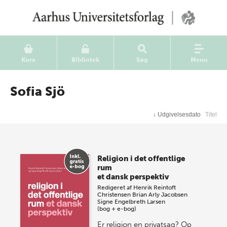
Kurv
Bibliotek
Søg
Menu
Sofia Sjö
↓
Udgivelsesdato
Titel
Religion i det offentlige
rum
et dansk perspektiv
Redigeret af
Henrik Reintoft
Christensen
Brian Arly Jacobsen
Signe Engelbreth Larsen
(bog + e-bog)
Er religion en privatsag? Op