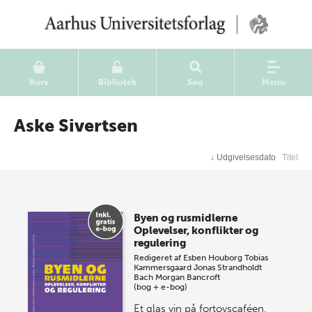
Kurv
Bibliotek
Søg
Menu
Aske Sivertsen
↓
Udgivelsesdato
Titel
Byen og rusmidlerne
Oplevelser, konflikter og
regulering
Redigeret af
Esben Houborg
Tobias
Kammersgaard
Jonas Strandholdt
Bach
Morgan Bancroft
(bog + e-bog)
Et glas vin på fortovscaféen,