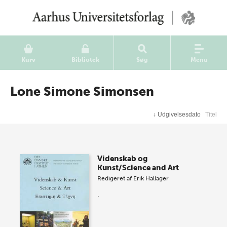
Kurv
Bibliotek
Søg
Menu
Lone Simone Simonsen
↓
Udgivelsesdato
Titel
Videnskab og
Kunst/Science and Art
Redigeret af
Erik Hallager
.