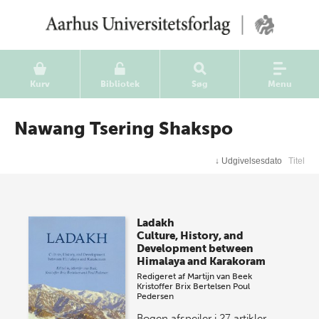
Kurv
Bibliotek
Søg
Menu
Nawang Tsering Shakspo
↓
Udgivelsesdato
Titel
Ladakh
Culture, History, and
Development between
Himalaya and Karakoram
Redigeret af
Martijn van Beek
Kristoffer Brix Bertelsen
Poul
Pedersen
Bogen afspejler i 27 artikler