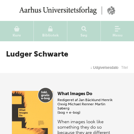
Kurv
Bibliotek
Søg
Menu
Ludger Schwarte
↓
Udgivelsesdato
Titel
What Images Do
Redigeret af
Jan Bäcklund
Henrik
Oxvig
Michael Renner
Martin
Søberg
(bog + e-bog)
When images look like
something they do so
because they are different