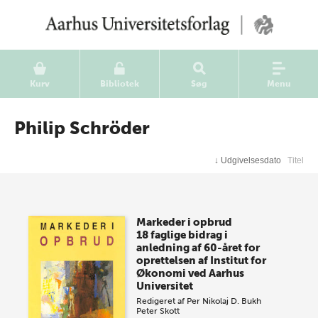
Kurv
Bibliotek
Søg
Menu
Philip Schröder
↓
Udgivelsesdato
Titel
Markeder i opbrud
18 faglige bidrag i
anledning af 60-året for
oprettelsen af Institut for
Økonomi ved Aarhus
Universitet
Redigeret af
Per Nikolaj D. Bukh
Peter Skott