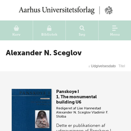
Kurv
Bibliotek
Søg
Menu
Alexander N. Sceglov
↓
Udgivelsesdato
Titel
Panskoye I
1. The monumental
building U6
Redigeret af
Lise Hannestad
Alexander N. Sceglov
Vladimir F.
Stolba
Dette er publikationen af
udgravningen af Panskoye I,