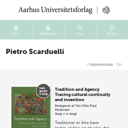
Kurv
Bibliotek
Søg
Menu
Pietro Scarduelli
↓
Udgivelsesdato
Titel
Tradition and Agency
Tracing cultural continuity
and invention
Redigeret af
Ton Otto
Poul
Pedersen
(bog + e-bog)
Traditioner er ikke bare
regler, skikke og ritualer, der