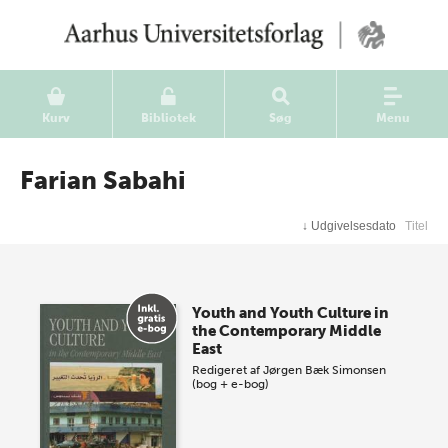
Kurv
Bibliotek
Søg
Menu
Farian Sabahi
↓
Udgivelsesdato
Titel
Youth and Youth Culture in
the Contemporary Middle
East
Redigeret af
Jørgen Bæk Simonsen
(bog + e-bog)