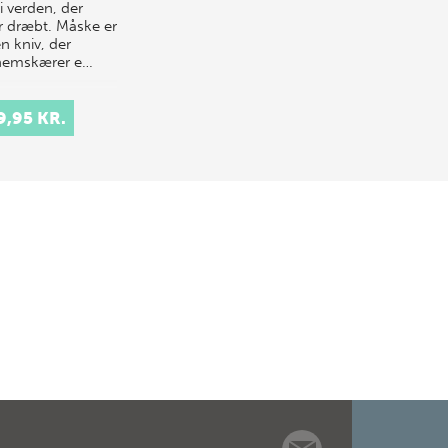
i verden, der
er dræbt. Måske er
n kniv, der
nemskærer e…
9,95 KR.