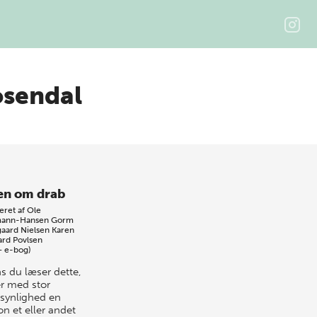
osendal
en om drab
eret af
Ole
mann-Hansen
Gorm
gaard Nielsen
Karen
ard Povlsen
+ e-bog)
s du læser dette,
er med stor
synlighed en
on et eller andet