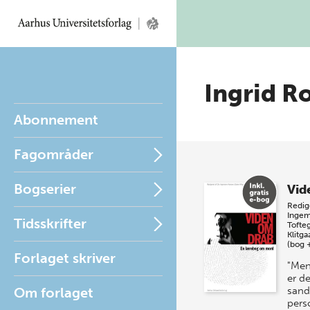
Ingrid R
Abonnement
Fagområder
Bogserier
Vid
Redig
Inge
Tidsskrifter
Tofte
Klitga
(bog 
Forlaget skriver
"Men
er d
Om forlaget
sand
pers