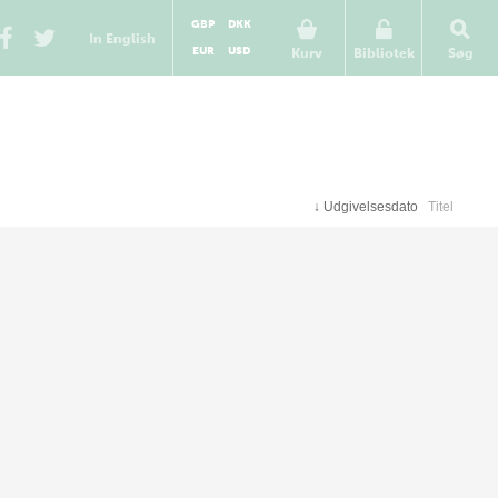
GBP
DKK
In English
EUR
USD
Kurv
Bibliotek
Søg
↓
Udgivelsesdato
Titel