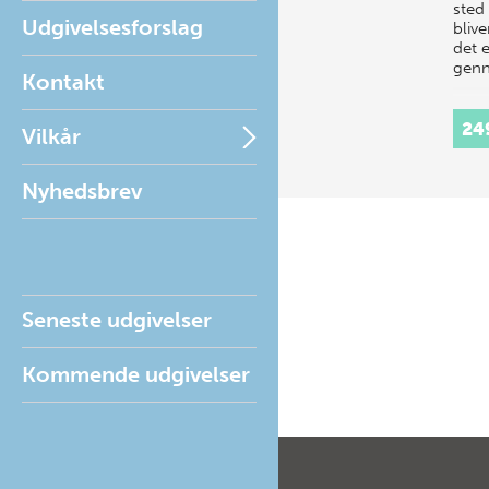
sted 
Udgivelsesforslag
bliv
det e
gen
Kontakt
24
Vilkår
Nyhedsbrev
Seneste udgivelser
Kommende udgivelser