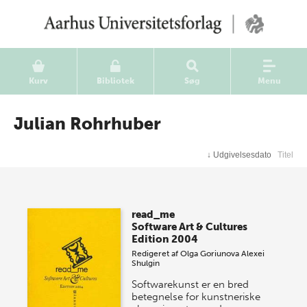
Kurv
Bibliotek
Søg
Menu
Julian Rohrhuber
↓
Udgivelsesdato
Titel
read_me
Software Art & Cultures
Edition 2004
Redigeret af
Olga Goriunova
Alexei
Shulgin
Softwarekunst er en bred
betegnelse for kunstneriske