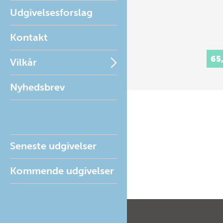
Udgivelsesforslag
Kontakt
65
Vilkår
Nyhedsbrev
Seneste udgivelser
Kommende udgivelser