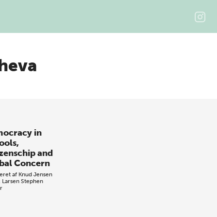
cheva
ocracy in
ools,
izenschip and
bal Concern
eret af
Knud Jensen
. Larsen
Stephen
r