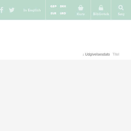
GBP
DKK
In English
EUR
USD
Kurv
Bibliotek
Søg
↓
Udgivelsesdato
Titel