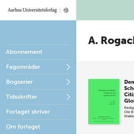
A. Roga
Abonnement
Fagområder
Bogserier
Dem
Sch
Cit
Tidsskrifter
Glo
Redig
Forlaget skriver
Ole B
Walke
Om forlaget